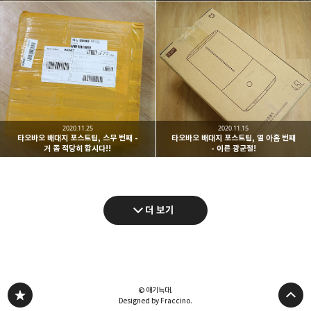
2020.11.25
2020.11.15
타오바오 배대지 포스트팀, 스무 번째 -
타오바오 배대지 포스트팀, 열 아홉 번째
거 좀 적당히 합시다!!
- 이른 광군절!
더 보기
© 애기늑대.
Designed by Fraccino.