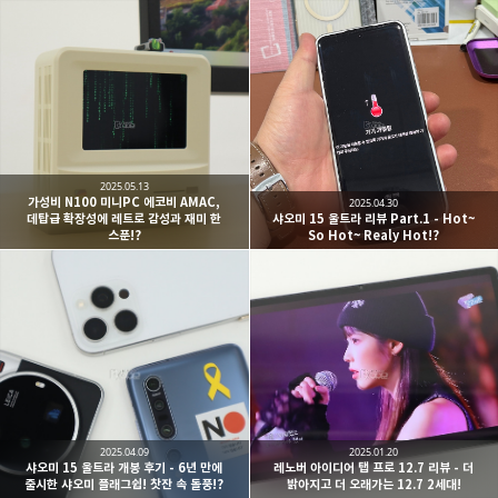
2025.05.13
가성비 N100 미니PC 에코비 AMAC,
2025.04.30
데탑급 확장성에 레트로 감성과 재미 한
샤오미 15 울트라 리뷰 Part.1 - Hot~
스푼!?
So Hot~ Realy Hot!?
2025.04.09
2025.01.20
샤오미 15 울트라 개봉 후기 - 6년 만에
레노버 아이디어 탭 프로 12.7 리뷰 - 더
출시한 샤오미 플래그쉽! 찻잔 속 돌풍!?
밝아지고 더 오래가는 12.7 2세대!