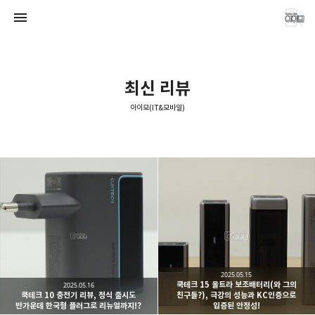
최신 리뷰
아이모(IT&모바일)
아이모(IT&모바일)
애기늑대
2025.05.15
쿡테크 15 울트라 보조배터리(와 그의
2025.05.16
쿡테크 10 충전기 리뷰, 정식 출시도
친구들?), 극강의 성능과 KC인증으로
반가운데 한국형 플러그로 리뉴얼까지!?
입증된 안정성!