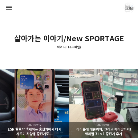
살아가는 이야기/New SPORTAGE
아이모(IT&모바일)
아이모(IT&모바일)
애기늑대
2021.09.17
2021.09.06
ESR 할로락 맥세이프 충전기에서 다시
아이폰에 애플워치, 그리고 에어팟까지!
샤오미 차량용 충전기로....
알리발 3 in 1 충전기 후기