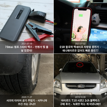
2021.07.19
2021.07.02
70mai 점프 스타터 맥스 - 언젠가 빛 볼
ESR 할로락 맥세이프 차량용 충전기 -
날 있겠지!
애니메이션은 없어도 빠른 충전??
2020.11.27
2019.10.30
샤오미 타이어 공기 주입기 - 사두니까
아이로드 T10 시즌2 2ch 블랙박스
쓰긴 쓰는 구나!!
구매 후기 - 녹화만 하는 게 아녔나벼!!