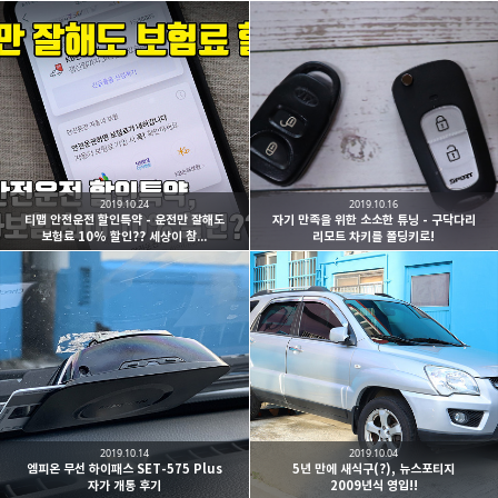
2019.10.24
2019.10.16
티맵 안전운전 할인특약 - 운전만 잘해도
자기 만족을 위한 소소한 튜닝 - 구닥다리
보험료 10% 할인?? 세상이 참...
리모트 차키를 폴딩키로!
2019.10.14
2019.10.04
엠피온 무선 하이패스 SET-575 Plus
5년 만에 새식구(?), 뉴스포티지
자가 개통 후기
2009년식 영입!!