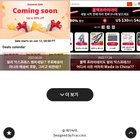
2023.06.09
2022.11.24
알리 익스프레스 썸머세일!? 무료배송이
블랙 프라이데이도 알리 익스프레스!
아니라 배송비 포함, 그리고 비싼데!?
어디서 사든 어차피 Made in China??
더 보기
© 애기늑대.
Designed by Fraccino.