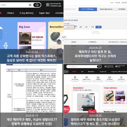
2024.06.23
해외직구 차단 발표 한 달,
2025.01.02
고객 지원 강화했다는 알리 익스프레스,
유야무야됐다지만 직구는 오히려
실상은 달라진 게 없다? 여전한 복마전!
늘었다!?
2024.05.19
2024.04.26
개인 해외직구 제한, 지금이 쌍팔년도??
알리와 테무 때문에 중소기업/소상공인
징벌적 손해배상 도입하면 인정!
죽어난다?? 핑계도 참.. 그게 아니겠지!