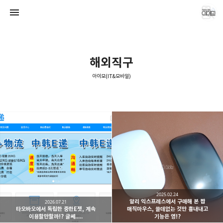
해외직구
아이모(IT&모바일)
아이모(IT&모바일)
애기늑대
2025.02.24
알리 익스프레스에서 구매해 본 짭
2026.07.21
타오바오에서 독립한 중한E젯, 계속
매직마우스, 쓸데없는 것만 흉내내고
이용할만할까!? 글쎄.....
기능은 영!?