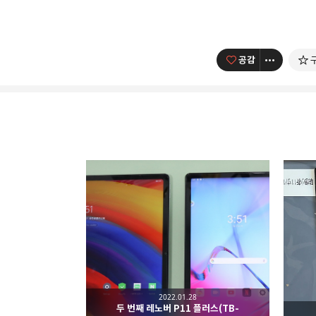
공감
아이모(IT&모바일)
시사
분야 크리에이터
구독하기
IT서비스&모바일 제품들에 대한
구독하기
2022.01.28
두 번째 레노버 P11 플러스(TB-