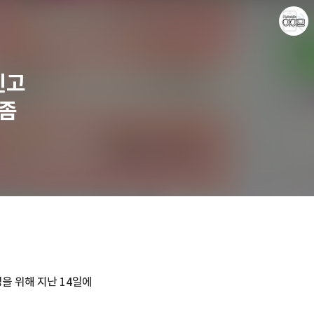
신고
 좀
아이모(IT&모바일)
애기늑대
영을 위해 지난 14일에