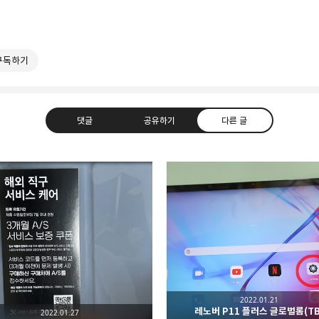
구독하기
댓글
공유하기
다른 글
카카오톡
라인
트위터
Faceboo
 소소한 리뷰 by ruinses@gmail.com
2022.01.21
레노버 P11 플러스 글로벌롬(TB
2022.01.27